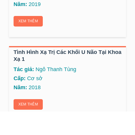
Năm:
2019
XEM THÊM
Tình Hình Xạ Trị Các Khối U Não Tại Khoa
Xạ 1
Tác giả:
Ngô Thanh Tùng
Cấp:
Cơ sở
Năm:
2018
XEM THÊM