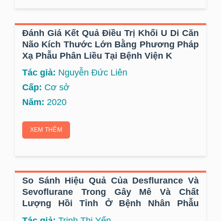
Đánh Giá Kết Quả Điều Trị Khối U Di Căn
Não Kích Thước Lớn Bằng Phương Pháp
Xạ Phẫu Phân Liều Tại Bệnh Viện K
Tác giả:
Nguyễn Đức Liên
Cấp:
Cơ sở
Năm:
2020
XEM THÊM
So Sánh Hiệu Quả Của Desflurance Và
Sevoflurane Trong Gây Mê Và Chất
Lượng Hồi Tỉnh Ở Bệnh Nhân Phẫu
Thuật U Não
Tác giả:
Trịnh Thị Yến