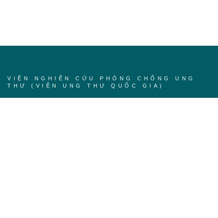
VIỆN NGHIÊN CỨU PHÒNG CHỐNG UNG
THƯ (VIỆN UNG THƯ QUỐC GIA)
Trang chủ
Về chúng tôi
Khóa học
Tin tức