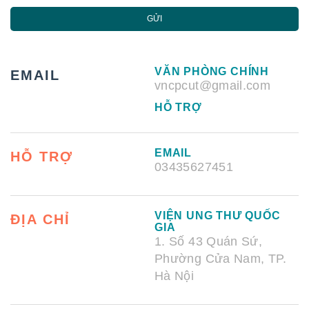
GỬI
VĂN PHÒNG CHÍNH
EMAIL
vncpcut@gmail.com
HỖ TRỢ
EMAIL
HỖ TRỢ
03435627451
VIỆN UNG THƯ QUỐC
ĐỊA CHỈ
GIA
1. Số 43 Quán Sứ,
Phường Cửa Nam, TP.
Hà Nội