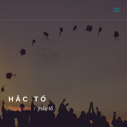
Men
HẮC TỐ
Trang chủ
Hắc tố