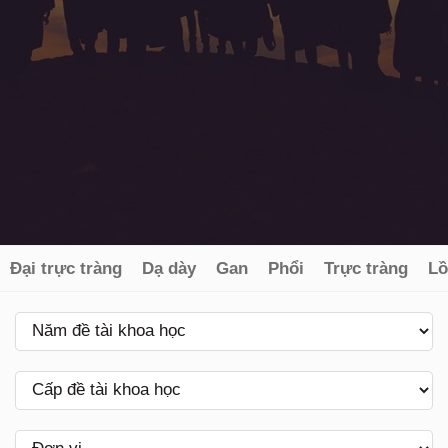
Đại trực tràng
Dạ dày
Gan
Phổi
Trực tràng
Lồ