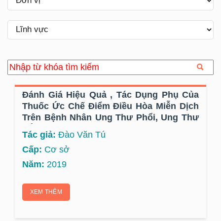
Đánh Giá Hiệu Quả , Tác Dụng Phụ Của
Thuốc Ức Chế Điểm Điều Hòa Miễn Dịch
Trên Bệnh Nhân Ung Thư Phổi, Ung Thư
Hắc Tố, Ung Thư Dạ Dày, Ung Thư Gan
Tác giả:
Đào Văn Tú
Tại Bệnh Viện K Từ Tháng 12 Năm 2017
Cấp:
Cơ sở
Đến Tháng 12 Năm 2019
Năm:
2019
XEM THÊM