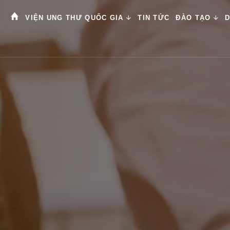
VIỆN UNG THƯ QUỐC GIA
TIN TỨC
ĐÀO TẠO
D