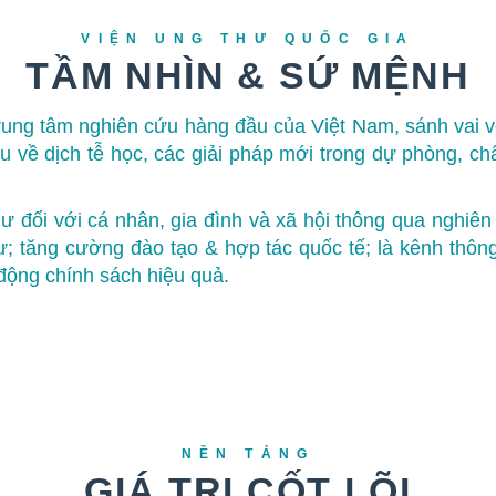
VIỆN UNG THƯ QUỐC GIA
TẦM NHÌN & SỨ MỆNH
rung tâm nghiên cứu hàng đầu của Việt Nam, sánh vai v
cứu về dịch tễ học, các giải pháp mới trong dự phòng, c
ư đối với cá nhân, gia đình và xã hội thông qua nghiên
ư; tăng cường đào tạo & hợp tác quốc tế; là kênh thông
động chính sách hiệu quả.
NỀN TẢNG
GIÁ TRỊ CỐT LÕI