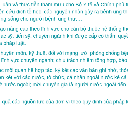
 luận và thực tiễn tham mưu cho Bộ Y tế và Chính phủ t
ên cứu dịch tễ học, các nguyên nhân gây ra bệnh ung t
lượng sống cho người bệnh ung thư,…
o tạo nâng cao theo lĩnh vực cho cán bộ thuộc hệ thống 
hạc sỹ, tiến sỹ, chuyên ngành khi được cấp có thẩm quyề
 pháp luật.
 chuyên môn, kỹ thuật đối với mạng lưới phòng chống bệ
 lĩnh vực chuyên ngành; chịu trách nhiệm tổng hợp, báo 
các mối quan hệ hợp tác, ký kết các văn bản ghi nhớ, th
iên kết với các nước, tổ chức, cá nhân ngoài nước kể cả
 ở nước ngoài; mời chuyên gia là người nước ngoài đến 
u quả các nguồn lực của đơn vị theo quy định của pháp l