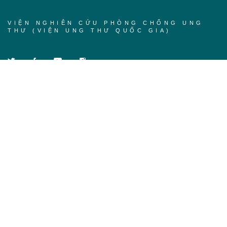
VIỆN NGHIÊN CỨU PHÒNG CHỐNG UNG
THƯ (VIỆN UNG THƯ QUỐC GIA)
Trang chủ
Về chúng tôi
Khóa học
Tin tức
Liên hệ
Đăng ký để nhận thông tin mới