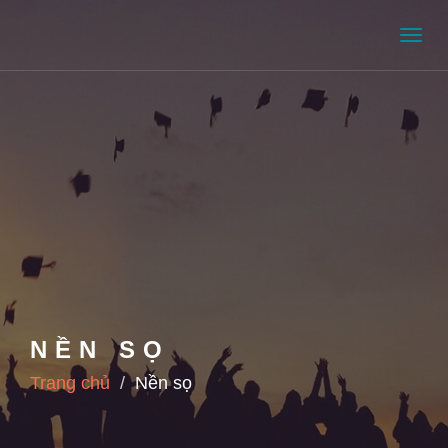
Men
NỀN SỌ
Trang chủ
Nền sọ