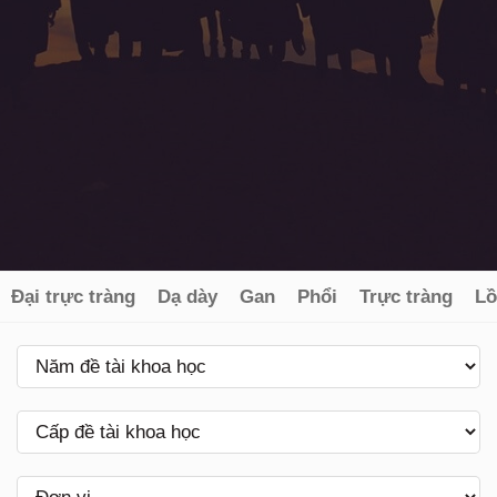
Đại trực tràng
Dạ dày
Gan
Phổi
Trực tràng
Lồ