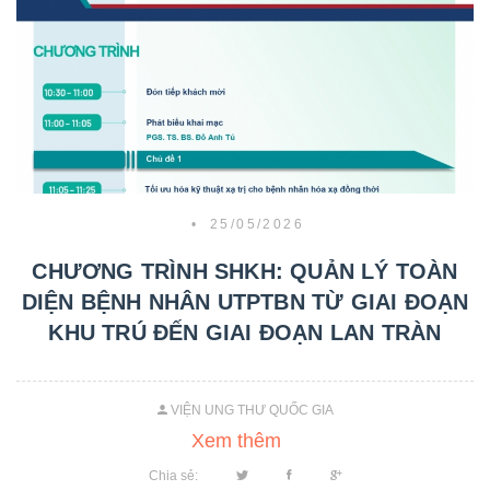
•
25/05/2026
CHƯƠNG TRÌNH SHKH: QUẢN LÝ TOÀN
DIỆN BỆNH NHÂN UTPTBN TỪ GIAI ĐOẠN
KHU TRÚ ĐẾN GIAI ĐOẠN LAN TRÀN
VIỆN UNG THƯ QUỐC GIA
Xem thêm
Chia sẻ: