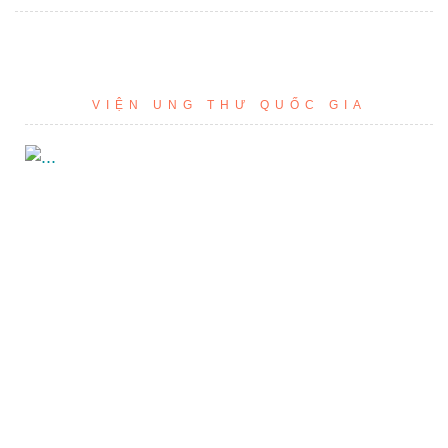
VIỆN UNG THƯ QUỐC GIA
TÌM KIẾM
TÌM KIẾM