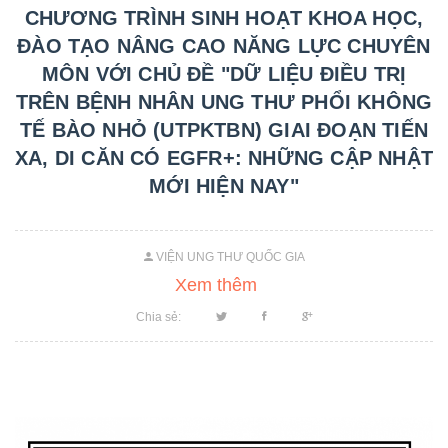
CHƯƠNG TRÌNH SINH HOẠT KHOA HỌC,
ĐÀO TẠO NÂNG CAO NĂNG LỰC CHUYÊN
MÔN VỚI CHỦ ĐỀ "DỮ LIỆU ĐIỀU TRỊ
TRÊN BỆNH NHÂN UNG THƯ PHỔI KHÔNG
TẾ BÀO NHỎ (UTPKTBN) GIAI ĐOẠN TIẾN
XA, DI CĂN CÓ EGFR+: NHỮNG CẬP NHẬT
MỚI HIỆN NAY"
VIỆN UNG THƯ QUỐC GIA
Xem thêm
Chia sẻ: