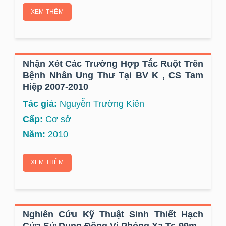
XEM THÊM
Nhận Xét Các Trường Hợp Tắc Ruột Trên
Bệnh Nhân Ung Thư Tại BV K , CS Tam
Hiệp 2007-2010
Tác giả:
Nguyễn Trường Kiên
Cấp:
Cơ sở
Năm:
2010
XEM THÊM
Nghiên Cứu Kỹ Thuật Sinh Thiết Hạch
Cửa Sử Dụng Đồng Vị Phóng Xạ Tc-99m