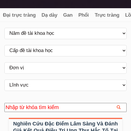
Đại trực tràng
Dạ dày
Gan
Phổi
Trực tràng
Lồ
Nghiên Cứu Đặc Điểm Lâm Sàng Và Đánh
Giá Kết Quả Điều Trị Ung Thư Hắc Tố Tại