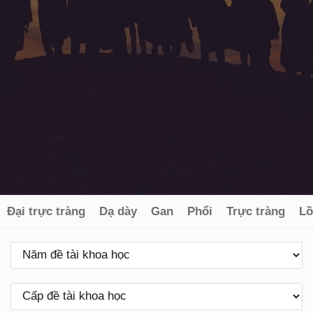
Đại trực tràng
Dạ dày
Gan
Phổi
Trực tràng
Lồ