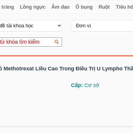
 tràng
Lồng ngực
Âm đạo
Ổ bụng
Ruột
Tiêu h
 Methotrexat Liều Cao Trong Điều Trị U Lympho Th
Cấp:
Cơ sở