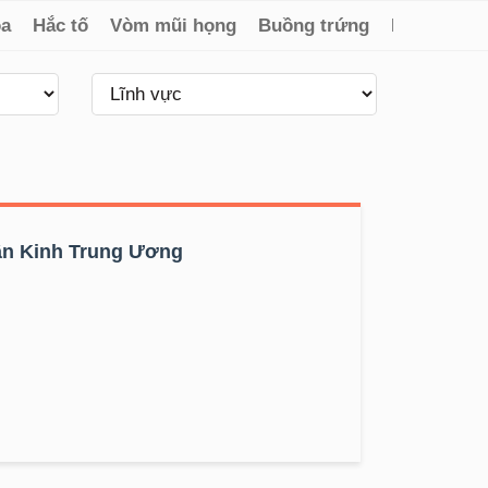
óa
Hắc tố
Vòm mũi họng
Buồng trứng
Lympho
ần Kinh Trung Ương