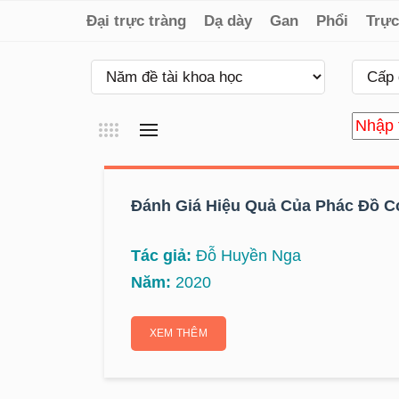
Đại trực tràng
Dạ dày
Gan
Phổi
Trực
Đánh Giá Hiệu Quả Của Phác Đồ Có
Tác giả:
Đỗ Huyền Nga
Năm:
2020
XEM THÊM