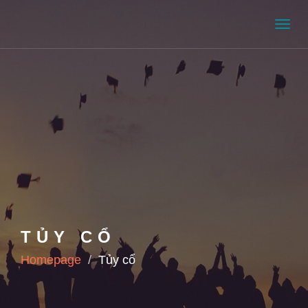
Men
TỦY CỔ
Homepage
Tủy cổ