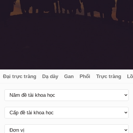
Đại trực tràng
Dạ dày
Gan
Phổi
Trực tràng
Lồ