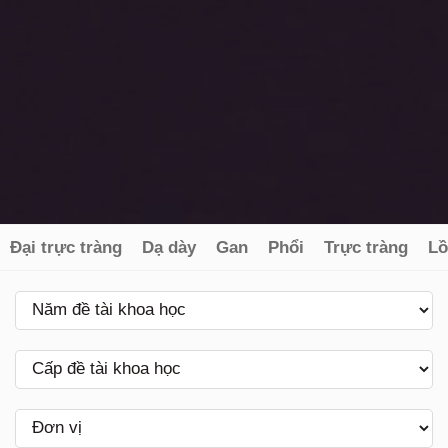
Đại trực tràng
Dạ dày
Gan
Phổi
Trực tràng
Lồ