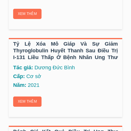
XEM THÊM
Tỷ Lệ Xóa Mô Giáp Và Sự Giảm
Thyroglobulin Huyết Thanh Sau Điều Trị
I-131 Liều Thấp Ở Bệnh Nhân Ung Thư
Tuyến Giáp Thể Biệt Hóa Tại Bệnh Viện K
Tác giả:
Dương Đức Bình
Cấp:
Cơ sở
Năm:
2021
XEM THÊM