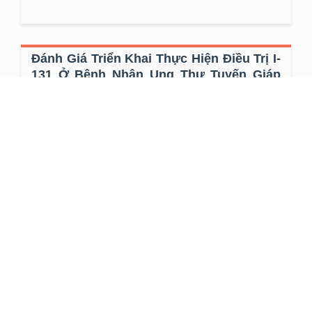
Đánh Giá Triển Khai Thực Hiện Điều Trị I-
131 Ở Bệnh Nhân Ung Thư Tuyến Giáp
Thể Biệt Hóa Sau Phẫu Thuật Cắt Giáp
Toàn Bộ Tại Bệnh Viện K
Tác giả:
Ngô Thanh Tùng
Cấp:
Cơ sở
Năm:
2020
XEM THÊM
Nhận Xét Tình Trạng Di Căn Hạch Trên
Các Bệnh Nhân Ung Thư Biểu Mô Tuyến
Giáp Giai Đoạn CT1-2N0M0 Được Phẫu