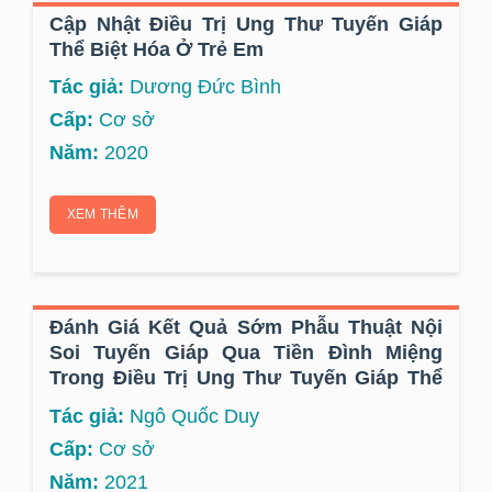
Cập Nhật Điều Trị Ung Thư Tuyến Giáp
Thể Biệt Hóa Ở Trẻ Em
Tác giả:
Dương Đức Bình
Cấp:
Cơ sở
Năm:
2020
XEM THÊM
Đánh Giá Kết Quả Sớm Phẫu Thuật Nội
Soi Tuyến Giáp Qua Tiền Đình Miệng
Trong Điều Trị Ung Thư Tuyến Giáp Thể
Nhú Tại Bệnh Viện K
Tác giả:
Ngô Quốc Duy
Cấp:
Cơ sở
Năm:
2021