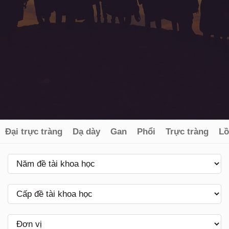
Đại trực tràng
Dạ dày
Gan
Phổi
Trực tràng
Lồ