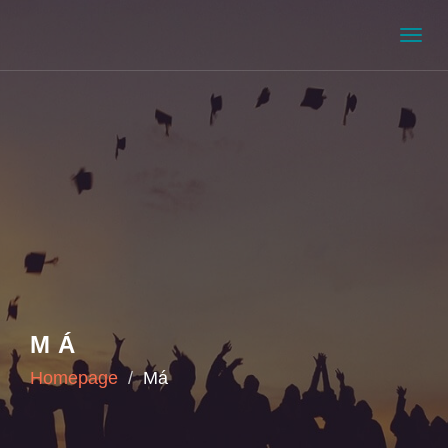
Men
MÁ
Homepage
Má