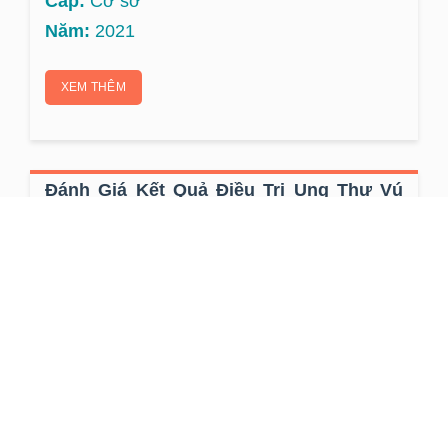
Cấp:
Cơ sở
Năm:
2021
XEM THÊM
Đánh Giá Kết Quả Điều Trị Ung Thư Vú
Giai Đoạn Muộn Bằng Navelbine
Metronomic Tại Bệnh Viện K
Tác giả:
Phí Thùy Dương
Cấp:
Cơ sở
Năm:
2021
XEM THÊM