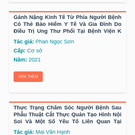
Gánh Nặng Kinh Tế Từ Phía Người Bệnh
Có Thẻ Bảo Hiểm Y Tế Và Gia Đình Do
Điều Trị Ung Thư Phổi Tại Bệnh Viện K
Năm 2020
Tác giả:
Phan Ngọc Sơn
Cấp:
Cơ sở
Năm:
2021
XEM THÊM
Thực Trạng Chăm Sóc Người Bệnh Sau
Phẫu Thuật Cắt Thực Quản Tạo Hình Nội
Soi Và Một Số Yếu Tố Liên Quan Tại
Bệnh Viện K Năm 2020-2021
Tác giả:
Mai Văn Hạnh