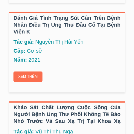
Đánh Giá Tình Trạng Sút Cân Trên Bệnh
Nhân Điều Trị Ung Thư Đầu Cổ Tại Bệnh
Viện K
Tác giả:
Nguyễn Thị Hải Yến
Cấp:
Cơ sở
Năm:
2021
XEM THÊM
Khảo Sát Chất Lượng Cuộc Sống Của
Người Bệnh Ung Thư Phổi Không Tế Bào
Nhỏ Trước Và Sau Xạ Trị Tại Khoa Xạ
Lồng Ngực, Bệnh Viện K
Tác giả:
Vũ Thị Thu Nga