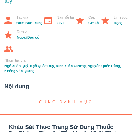
tủy
Tác giả
Năm đề tài
Cấp
Lĩnh vực
Đàm Bảo Trung
2021
Cơ sở
Ngoại
Đơn vị
Ngoại Đầu cổ
Nhóm tác giả
Ngô Xuân Quý, Ngô Quốc Duy, Đinh Xuân Cường, Nguyễn Quốc Dũng,
Khổng Văn Quang
Nội dung
CÙNG DANH MỤC
Khảo Sát Thực Trạng Sử Dụng Thuốc