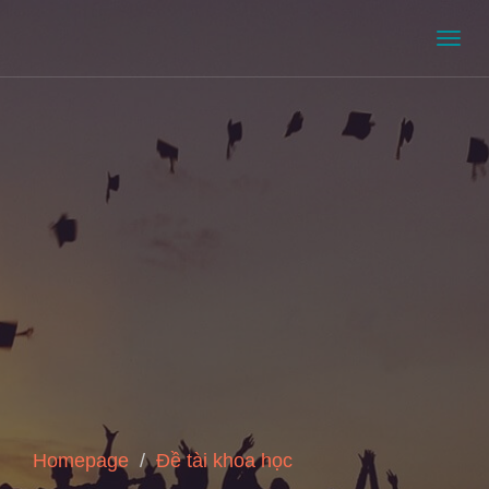
Men
Homepage
Đề tài khoa học