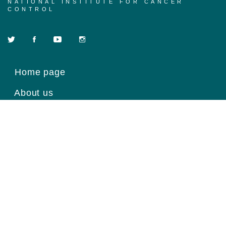
NATIONAL INSTITUTE FOR CANCER
CONTROL
Home page
About us
Course
News
Contact
Register for information
Email