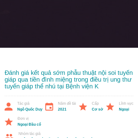
Đánh giá kết quả sớm phẫu thuật nội soi tuyến
giáp qua tiền đình miệng trong điều trị ung thư
tuyến giáp thể nhú tại Bệnh viện K
Tác giả
Năm đề tài
Cấp
Lĩnh vực
Ngô Quốc Duy
2021
Cơ sở
Ngoại
Đơn vị
Ngoại Đầu cổ
Nhóm tác giả