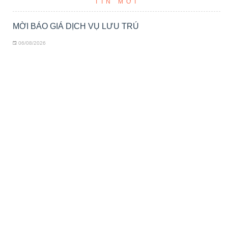
TIN MỚI
MỜI BÁO GIÁ DỊCH VỤ LƯU TRÚ
06/08/2026
MỜI BÁO GIÁ DỊCH VỤ VÉ MÁY BAY
05/08/2026
CHƯƠNG TRÌNH SINH HOẠT KHOA HỌC, ĐÀO TẠO
NÂNG CAO NĂNG LỰC CHUYÊN MÔN VỚI CHỦ ĐỀ
"DỮ LIỆU ĐIỀU TRỊ TRÊN BỆNH NHÂN UNG THƯ
PHỔI KHÔNG TẾ BÀO NHỎ (UTPKTBN) GIAI ĐOẠN
TIẾN XA, DI CĂN CÓ EGFR+: NHỮNG CẬP NHẬT MỚI
HIỆN NAY"
27/07/2026
MỜI BÁO GIÁ DỊCH VỤ VÉ MÁY BAY
18/06/2026