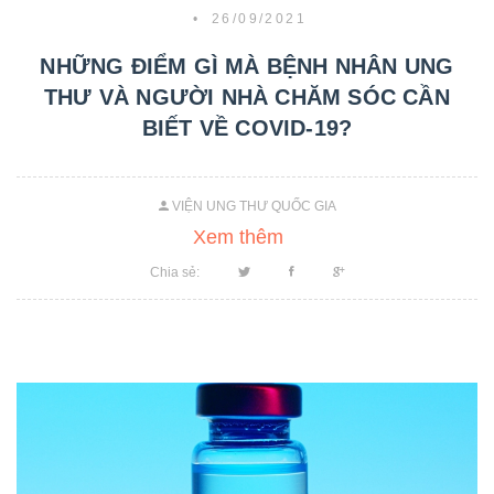
•
26/09/2021
NHỮNG ĐIỂM GÌ MÀ BỆNH NHÂN UNG
THƯ VÀ NGƯỜI NHÀ CHĂM SÓC CẦN
BIẾT VỀ COVID-19?
VIỆN UNG THƯ QUỐC GIA
Xem thêm
Chia sẻ: