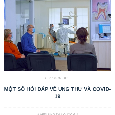
•
26/09/2021
MỘT SỐ HỎI ĐÁP VỀ UNG THƯ VÀ COVID-
19
VIỆN UNG THƯ QUỐC GIA