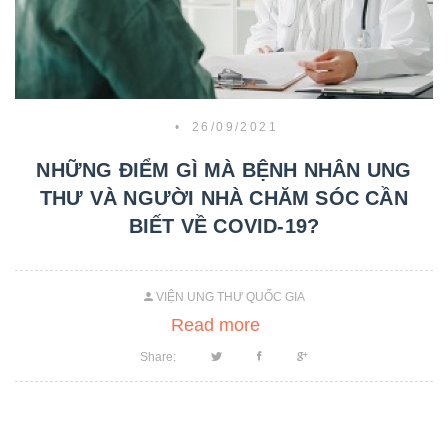
•
26/09/2021
NHỮNG ĐIỂM GÌ MÀ BỆNH NHÂN UNG
THƯ VÀ NGƯỜI NHÀ CHĂM SÓC CẦN
BIẾT VỀ COVID-19?
VIỆN UNG THƯ QUỐC GIA
Read more
Share: