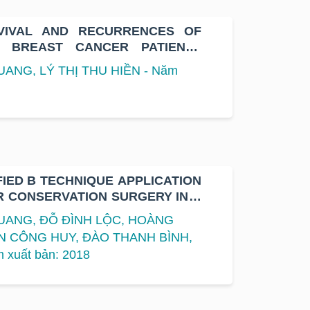
VIVAL AND RECURRENCES OF
E BREAST CANCER PATIENTS
TREATMENT WITH 4AC-4TAXANE
UANG, LÝ THỊ THU HIỀN - Năm
IED B TECHNIQUE APPLICATION
R CONSERVATION SURGERY IN K
QUANG, ĐỖ ĐÌNH LỘC, HOÀNG
 CÔNG HUY, ĐÀO THANH BÌNH,
 xuất bản: 2018