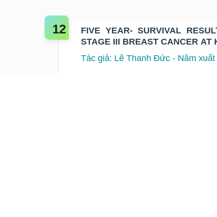
FIVE YEAR- SURVIVAL RESULTS OF IN
STAGE III BREAST CANCER AT 
Tác giả: Lê Thanh Đức - Năm xuất
‹
1
2
›