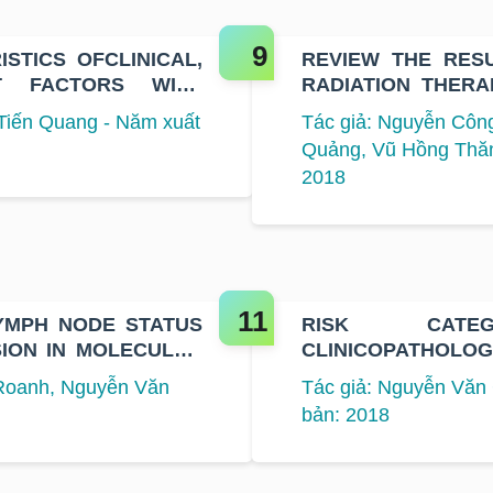
STICS OFCLINICAL,
REVIEW THE RES
T FACTORS WITH
RADIATION THERA
 BREAST CANCER
STAGE OF BREAST
Tiến Quang - Năm xuất
Tác giả: Nguyễn Côn
T
Quảng, Vũ Hồng Thăn
2018
YMPH NODE STATUS
RISK CAT
ION IN MOLECULAR
CLINICOPATHOLO
CANCER
 Roanh, Nguyễn Văn
Tác giả: Nguyễn Văn
bản: 2018