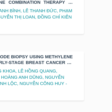
INE COMBINATION THERAPY IN
ETASTATIC BREAST CANCER
THANH BÌNH, LÊ THANH ĐỨC, PHẠM
GUYỄN THỊ LOAN, ĐỒNG CHÍ KIÊN
NODE BIOPSY USING METHYLENE
RLY-STAGE BREAST CANCER AT
NG KHOA, LÊ HỒNG QUANG,
, HOÀNG ANH DŨNG, NGUYỄN
ÌNH LỘC, NGUYỄN CÔNG HUY -