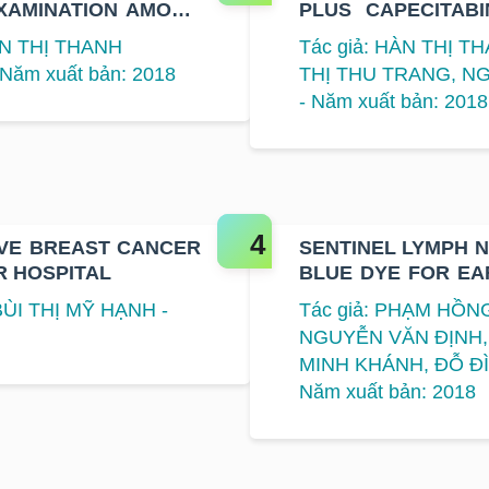
EXAMINATION AMONG
PLUS CAPECITAB
E ENTERPRISES IN
PATIENTS WITH M
ẦN THỊ THANH
Tác giả: HÀN THỊ 
ăm xuất bản: 2018
THỊ THU TRANG, N
- Năm xuất bản: 2018
SIVE BREAST CANCER
SENTINEL LYMPH 
R HOSPITAL
BLUE DYE FOR EA
K HOSPITAL
ÙI THỊ MỸ HẠNH -
Tác giả: PHẠM HỒ
NGUYỄN VĂN ĐỊNH
MINH KHÁNH, ĐỖ Đ
Năm xuất bản: 2018