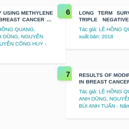
Y USING METHYLENE
LONG TERM SUR
 BREAST CANCER AT
TRIPLE NEGATIV
AFTER ADJUVANT 
 HỒNG QUANG,
Tác giả: LÊ HỒNG Q
REGIMEN
H DŨNG, NGUYỄN
xuất bản: 2018
GUYỄN CÔNG HUY -
RESULTS OF MODIF
IN BREAST CANCE
HOSPITAL
Tác giả: LÊ HỒNG 
ANH DŨNG, NGUYỄN
BÙI ANH TUẤN - Năm