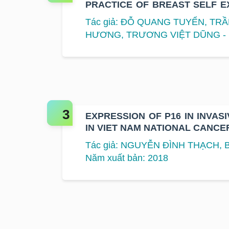
PRACTICE OF BREAST SELF 
FEMALE EMPLOYEES AT SOM
Tác giả: ĐỖ QUANG TUYỂN, TR
HANOI AND HO CHI MINH CITY
HƯƠNG, TRƯƠNG VIỆT DŨNG - N
EXPRESSION OF P16 IN INVA
IN VIET NAM NATIONAL CANCE
Tác giả: NGUYỄN ĐÌNH THẠCH, B
Năm xuất bản: 2018