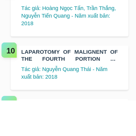
CHEMORAIDATION THERAPY ON
Tác giả: Hoàng Ngọc Tấn, Trần Thắng,
PATIENTS WITH STAGE II, III
Nguyễn Tiến Quang - Năm xuất bản:
RECTAL CANCER WAS TREATED AT
2018
K HOSPITAL
LAPAROTOMY OF MALIGNENT OF
THE FOURTH PORTION OF
DUODENIM AT K HOSPITAL: A CASE
Tác giả: Nguyễn Quang Thái - Năm
STUDY.
xuất bản: 2018
PRELIMINARY OUTCOMES OF ESD
FOR EARLY GASTRIC CANCER AT K
HOSPITAL
Tác giả: Trần Đức Cảnh, Bùi Ánh
Tuyết, Phạm Quốc Đạt, Nguyễn Văn