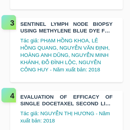
SENTINEL LYMPH NODE BIOPSY
USING METHYLENE BLUE DYE FOR
EARLY-STAGE BREAST CANCER AT
Tác giả: PHẠM HỒNG KHOA, LÊ
K HOSPITAL
HỒNG QUANG, NGUYỄN VĂN ĐỊNH,
HOÀNG ANH DŨNG, NGUYỄN MINH
KHÁNH, ĐỖ ĐÌNH LỘC, NGUYỄN
CÔNG HUY - Năm xuất bản: 2018
EVALUATION OF EFFICACY OF
SINGLE DOCETAXEL SECOND LINE
THERAPY ON ADVANCED NON-
Tác giả: NGUYỄN THỊ HƯƠNG - Năm
SMALL CELL LUNG CANCER AT K
xuất bản: 2018
HOSPITAL