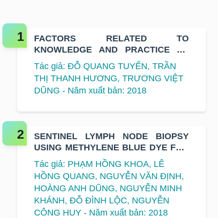
FACTORS RELATED TO
KNOWLEDGE AND PRACTICE OF
BREAST SELF EXAMINATION
Tác giả: ĐỖ QUANG TUYỂN, TRẦN
AMONG FEMALE EMPLOYEES AT
THỊ THANH HƯƠNG, TRƯƠNG VIỆT
SOME ENTERPRISES IN HANOI AND
DŨNG - Năm xuất bản: 2018
HO CHI MINH CITY
SENTINEL LYMPH NODE BIOPSY
USING METHYLENE BLUE DYE FOR
EARLY-STAGE BREAST CANCER AT
Tác giả: PHẠM HỒNG KHOA, LÊ
K HOSPITAL
HỒNG QUANG, NGUYỄN VĂN ĐỊNH,
HOÀNG ANH DŨNG, NGUYỄN MINH
KHÁNH, ĐỖ ĐÌNH LỘC, NGUYỄN
CÔNG HUY - Năm xuất bản: 2018