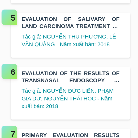
EVALUATION OF SALIVARY OF
LAND CARCINOMA TREATMENT AT
K HOSPITAL
Tác giả: NGUYỄN THU PHƯƠNG, LÊ
VĂN QUẢNG - Năm xuất bản: 2018
EVALUATION OF THE RESULTS OF
TRANSNASAL ENDOSCOPY IN
TREATMENT OF SKULL BASE
Tác giả: NGUYỄN ĐỨC LIÊN, PHẠM
TUMOURS IN DEPARTMENT OF
GIA DỰ, NGUYỄN THÁI HỌC - Năm
NEUROSURGERY AT NATIONAL
xuất bản: 2018
CANCER HOSPITAL
PRIMARY EVALUATION RESULTS