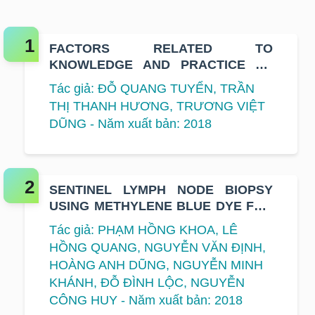
FACTORS RELATED TO
KNOWLEDGE AND PRACTICE OF
BREAST SELF EXAMINATION
Tác giả: ĐỖ QUANG TUYỂN, TRẦN
AMONG FEMALE EMPLOYEES AT
THỊ THANH HƯƠNG, TRƯƠNG VIỆT
SOME ENTERPRISES IN HANOI AND
DŨNG - Năm xuất bản: 2018
HO CHI MINH CITY
SENTINEL LYMPH NODE BIOPSY
USING METHYLENE BLUE DYE FOR
EARLY-STAGE BREAST CANCER AT
Tác giả: PHẠM HỒNG KHOA, LÊ
K HOSPITAL
HỒNG QUANG, NGUYỄN VĂN ĐỊNH,
HOÀNG ANH DŨNG, NGUYỄN MINH
KHÁNH, ĐỖ ĐÌNH LỘC, NGUYỄN
CÔNG HUY - Năm xuất bản: 2018