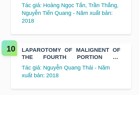
CHEMORAIDATION THERAPY ON
Tác giả: Hoàng Ngọc Tấn, Trần Thắng,
PATIENTS WITH STAGE II, III
Nguyễn Tiến Quang - Năm xuất bản:
RECTAL CANCER WAS TREATED AT
2018
K HOSPITAL
LAPAROTOMY OF MALIGNENT OF
THE FOURTH PORTION OF
DUODENIM AT K HOSPITAL: A CASE
Tác giả: Nguyễn Quang Thái - Năm
STUDY.
xuất bản: 2018
PRELIMINARY OUTCOMES OF ESD
FOR EARLY GASTRIC CANCER AT K
HOSPITAL
Tác giả: Trần Đức Cảnh, Bùi Ánh
Tuyết, Phạm Quốc Đạt, Nguyễn Văn
Chủ - Năm xuất bản: 2018