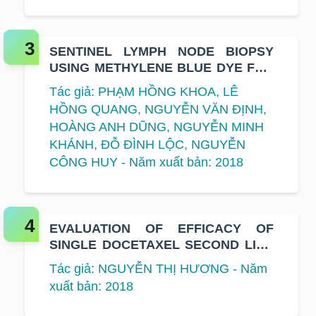
SENTINEL LYMPH NODE BIOPSY
USING METHYLENE BLUE DYE FOR
EARLY-STAGE BREAST CANCER AT
Tác giả: PHẠM HỒNG KHOA, LÊ
K HOSPITAL
HỒNG QUANG, NGUYỄN VĂN ĐỊNH,
HOÀNG ANH DŨNG, NGUYỄN MINH
KHÁNH, ĐỖ ĐÌNH LỘC, NGUYỄN
CÔNG HUY - Năm xuất bản: 2018
EVALUATION OF EFFICACY OF
SINGLE DOCETAXEL SECOND LINE
THERAPY ON ADVANCED NON-
Tác giả: NGUYỄN THỊ HƯƠNG - Năm
SMALL CELL LUNG CANCER AT K
xuất bản: 2018
HOSPITAL