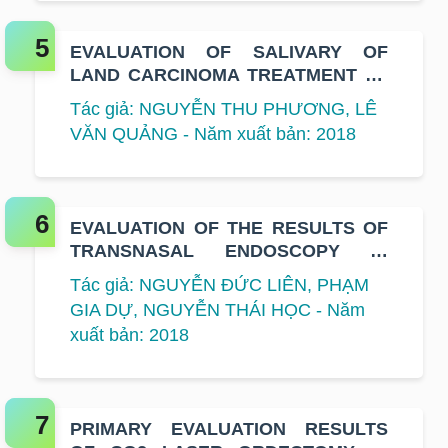
EVALUATION OF SALIVARY OF
LAND CARCINOMA TREATMENT AT
K HOSPITAL
Tác giả: NGUYỄN THU PHƯƠNG, LÊ
VĂN QUẢNG - Năm xuất bản: 2018
EVALUATION OF THE RESULTS OF
TRANSNASAL ENDOSCOPY IN
TREATMENT OF SKULL BASE
Tác giả: NGUYỄN ĐỨC LIÊN, PHẠM
TUMOURS IN DEPARTMENT OF
GIA DỰ, NGUYỄN THÁI HỌC - Năm
NEUROSURGERY AT NATIONAL
xuất bản: 2018
CANCER HOSPITAL
PRIMARY EVALUATION RESULTS