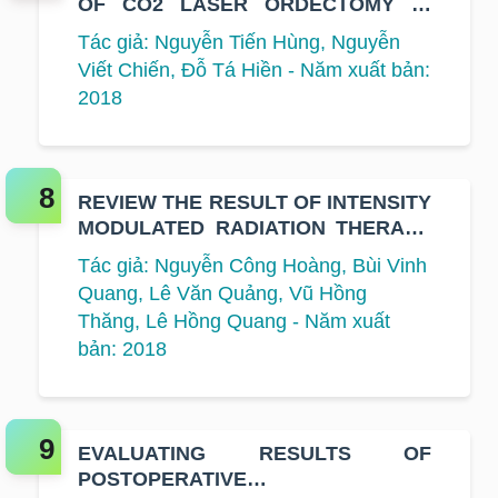
OF CO2 LASER ORDECTOMY IN
STAGE T1, T2 LARYNGEAL
Tác giả: Nguyễn Tiến Hùng, Nguyễn
CARCINOMA TREAMENT AT VIET
Viết Chiến, Đỗ Tá Hiền - Năm xuất bản:
NAM NATIONAL CANCER HOSPITAL
2018
REVIEW THE RESULT OF INTENSITY
MODULATED RADIATION THERAPY
FOR PATIENTS WITH EARLY STAGE
Tác giả: Nguyễn Công Hoàng, Bùi Vinh
OF BREAST CANCER AT K
Quang, Lê Văn Quảng, Vũ Hồng
HOSPITAL
Thăng, Lê Hồng Quang - Năm xuất
bản: 2018
EVALUATING RESULTS OF
POSTOPERATIVE