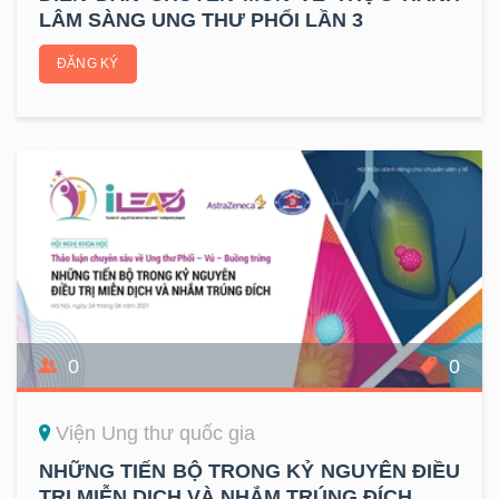
LÂM SÀNG UNG THƯ PHỔI LẦN 3
ĐĂNG KÝ
0
0
Viện Ung thư quốc gia
NHỮNG TIẾN BỘ TRONG KỶ NGUYÊN ĐIỀU
TRỊ MIỄN DỊCH VÀ NHẮM TRÚNG ĐÍCH