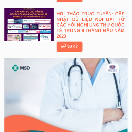
HỘI THẢO TRỰC TUYẾN: CẬP
NHẬT DỮ LIỆU NỔI BẬT TỪ
CÁC HỘI NGHỊ UNG THƯ QUỐC
TẾ TRONG 6 THÁNG ĐẦU NĂM
2023
ĐĂNG KÝ