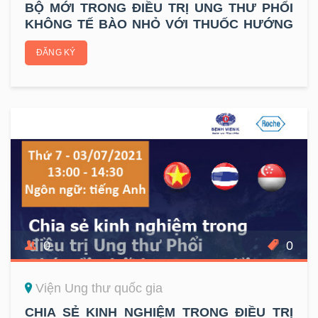
BỘ MỚI TRONG ĐIỀU TRỊ UNG THƯ PHỔI
KHÔNG TẾ BÀO NHỎ VỚI THUỐC HƯỚNG
ĐÍCH
ĐĂNG KÝ
0
0
Viện Ung thư quốc gia
CHIA SẺ KINH NGHIỆM TRONG ĐIỀU TRỊ