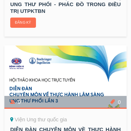
UNG THƯ PHỔI - PHÁC ĐỒ TRONG ĐIỀU
TRỊ UTPKTBN
ĐĂNG KÝ
0
0
Viện Ung thư quốc gia
DIỄN ĐÀN CHUYÊN MÔN VỀ THỰC HÀNH