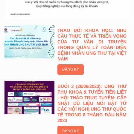
TRAO ĐỔI KHOA HỌC: NHU
CẦU THỰC TẾ VÀ TRIỂN VỌNG
CỦA TƯ VẤN DI TRUYỀN
TRONG QUẢN LÝ TOÀN DIỆN
BỆNH NHÂN UNG THƯ TẠI VIỆT
NAM
ĐĂNG KÝ
BUỔI 3 (28/06/2023): UNG THƯ
PHỤ KHOA & TUYẾN TIỀN LIỆT
- HỘI THẢO TRỰC TUYẾN: CẬP
NHẬT DỮ LIỆU NỔI BẬT TỪ
CÁC HỘI NGHỊ UNG THƯ QUỐC
TẾ TRONG 6 THÁNG ĐẦU NĂM
2023
ĐĂNG KÝ