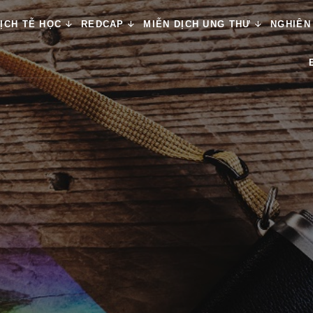
ỊCH TỄ HỌC
REDCAP
MIỄN DỊCH UNG THƯ
NGHIÊN