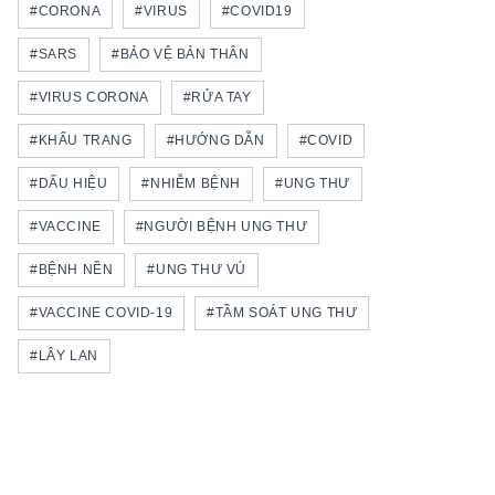
#CORONA
#VIRUS
#COVID19
#SARS
#BẢO VỆ BẢN THÂN
#VIRUS CORONA
#RỬA TAY
#KHẨU TRANG
#HƯỚNG DẪN
#COVID
#DẤU HIỆU
#NHIỄM BỆNH
#UNG THƯ
#VACCINE
#NGƯỜI BỆNH UNG THƯ
#BỆNH NỀN
#UNG THƯ VÚ
#VACCINE COVID-19
#TẦM SOÁT UNG THƯ
#LÂY LAN