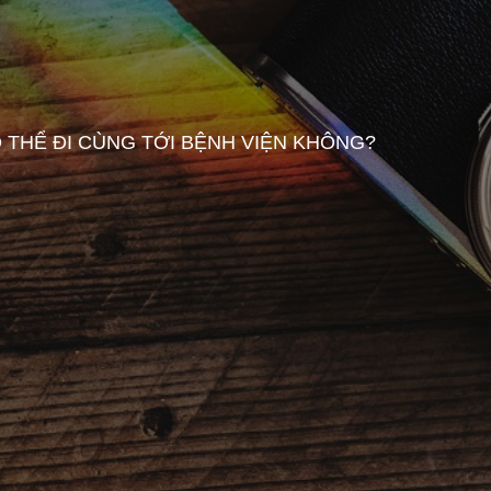
 THỂ ĐI CÙNG TỚI BỆNH VIỆN KHÔNG?