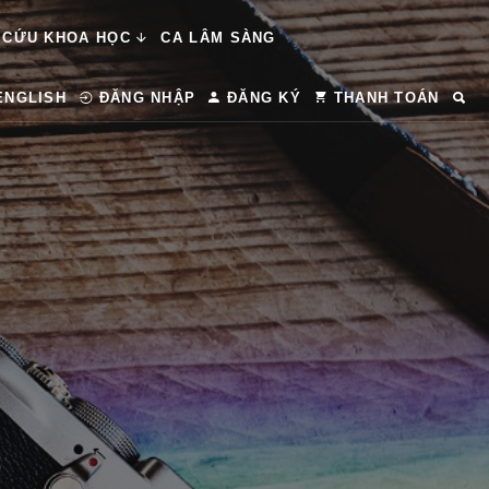
 CỨU KHOA HỌC
CA LÂM SÀNG
ENGLISH
ĐĂNG NHẬP
ĐĂNG KÝ
THANH TOÁN