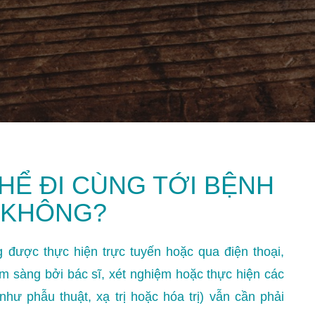
HỂ ĐI CÙNG TỚI BỆNH
 KHÔNG?
được thực hiện trực tuyến hoặc qua điện thoại,
 sàng bởi bác sĩ, xét nghiệm hoặc thực hiện các
như phẫu thuật, xạ trị hoặc hóa trị) vẫn cần phải