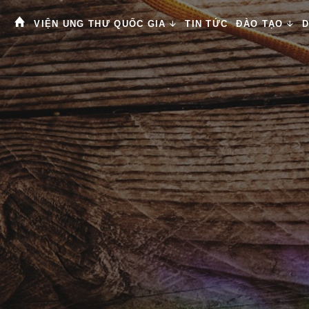
VIỆN UNG THƯ QUỐC GIA
TIN TỨC
ĐÀO TẠO
D