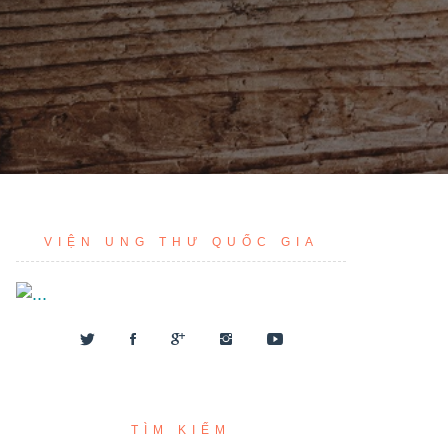
VIỆN UNG THƯ QUỐC GIA
TÌM KIẾM