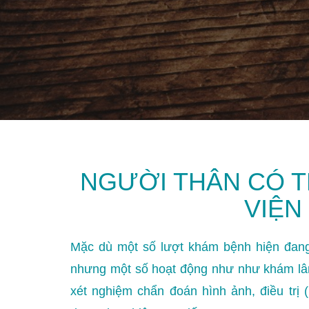
NGƯỜI THÂN CÓ T
VIỆN
Mặc dù một số lượt khám bệnh hiện đang 
nhưng một số hoạt động như như khám lâm
xét nghiệm chẩn đoán hình ảnh, điều trị (