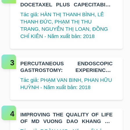
DOCETAXEL PLUS CAPECITABINE
COMBINATION THERAPY IN
Tác giả: HÀN THỊ THANH BÌNH, LÊ
PATIENTS WITH METASTATIC
THANH ĐỨC, PHẠM THỊ THU
BREAST CANCER
TRANG, NGUYỄN THỊ LOAN, ĐỒNG
CHÍ KIÊN - Năm xuất bản: 2018
PERCUTANEOUS ENDOSCOPIC
GASTROSTOMY: EXPERIENCES
FROM 300 PATIENTS IN K HOSPITAL
Tác giả: PHẠM VAN BINH, PHAN HỮU
HUỲNH - Năm xuất bản: 2018
IMPROVING THE QUALITY OF LIFE
OF MD VUONG DAO KHANG ON
CANCER PATIENTS IN THE