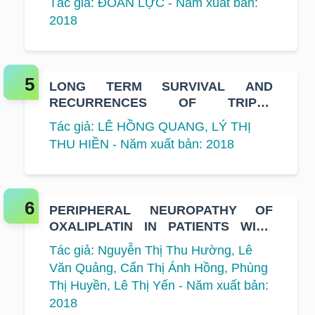
Tác giả: ĐOÀN LỰC - Năm xuất bản:
ADVANCED STAGE
2018
LONG TERM SURVIVAL AND
RECURRENCES OF TRIPLE
NEGATIVE BREAST CANCER
Tác giả: LÊ HỒNG QUANG, LÝ THỊ
PATIENTS AFTER ADJUVANT
THU HIỀN - Năm xuất bản: 2018
TREATMENT WITH 4AC-4TAXANE
REGIMEN
PERIPHERAL NEUROPATHY OF
OXALIPLATIN IN PATIENTS WITH
GASTROINTESTINAL CANCER
Tác giả: Nguyễn Thị Thu Hường, Lê
Văn Quảng, Cấn Thị Ánh Hồng, Phùng
Thị Huyền, Lê Thị Yến - Năm xuất bản:
2018