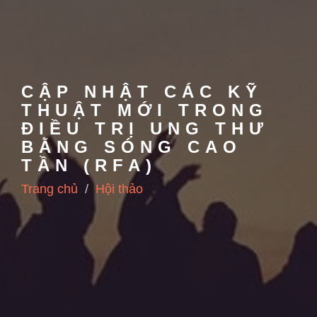
CẬP NHẬT CÁC KỸ
THUẬT MỚI TRONG
ĐIỀU TRỊ UNG THƯ
BẰNG SÓNG CAO
TẦN (RFA)
Trang chủ
Hội thảo