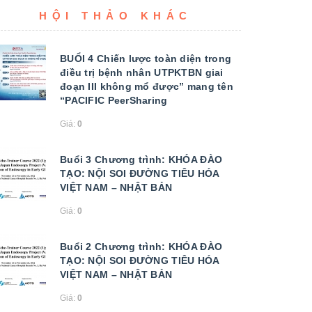
HỘI THẢO KHÁC
BUỔI 4 Chiến lược toàn diện trong
điều trị bệnh nhân UTPKTBN giai
đoạn III không mổ được” mang tên
“PACIFIC PeerSharing
Giá:
0
Buổi 3 Chương trình: KHÓA ĐÀO
TẠO: NỘI SOI ĐƯỜNG TIÊU HÓA
VIỆT NAM – NHẬT BẢN
Giá:
0
Buổi 2 Chương trình: KHÓA ĐÀO
TẠO: NỘI SOI ĐƯỜNG TIÊU HÓA
VIỆT NAM – NHẬT BẢN
Giá:
0