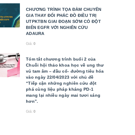
CHƯƠNG TRÌNH TỌA ĐÀM CHUYÊN
GIA THAY ĐỔI PHÁC ĐỒ ĐIỀU TRỊ
UTPKTBN GIAI ĐOẠN SỚM CÓ ĐỘT
BIẾN EGFR VỚI NGHIÊN CỨU
ADAURA
Giá:
0
Tóm tắt chương trình buổi 2 của
Chuỗi hội thảo khoa học về ung thư
vú tam âm – đầu cổ- đường tiêu hóa
vào ngày 22/04/2023 với chủ đề
“Tiếp cận những nghiên cứu đột
phá cùng liệu pháp kháng PD-1
mang lại nhiều ngày mai tươi sáng
hơn”.
Giá:
0