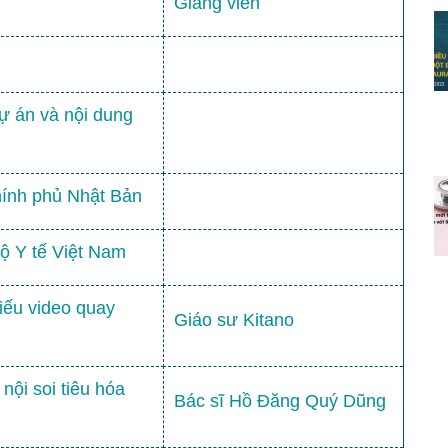
Giảng viên
ự án và nội dung
hính phủ Nhật Bản
Bộ Y tế Việt Nam
iếu video quay
Giáo sư Kitano
 nội soi tiêu hóa
Bác sĩ Hồ Đăng Quý Dũng