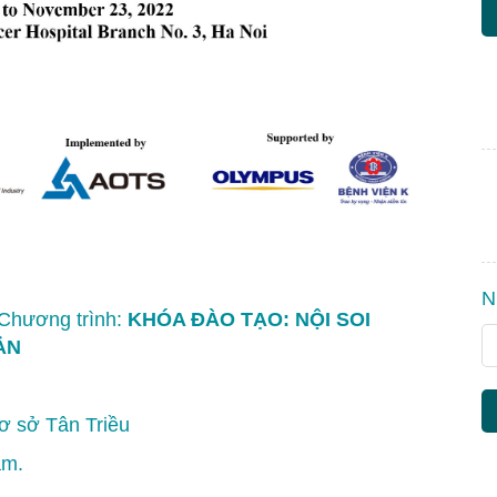
N
 Chương trình:
KHÓA ĐÀO TẠO:
NỘI SOI
E
ẢN
ơ sở Tân Triều
âm.