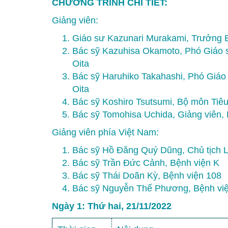
CHƯƠNG TRÌNH CHI TIẾT:
Giảng viên:
Giáo sư Kazunari Murakami, Trưởng B
Bác sỹ Kazuhisa Okamoto, Phó Giáo s
Oita
Bác sỹ Haruhiko Takahashi, Phó Giáo 
Oita
Bác sỹ Koshiro Tsutsumi, Bộ môn Tiêu
Bác sỹ Tomohisa Uchida, Giảng viên, B
Giảng viên phía Việt Nam:
Bác sỹ Hồ Đăng Quý Dũng, Chủ tịch Li
Bác sỹ Trần Đức Cảnh, Bệnh viện K
Bác sỹ Thái Doãn Kỳ, Bệnh viện 108
Bác sỹ Nguyễn Thế Phương, Bệnh vi
Ngày 1: Thứ hai, 21/11/2022