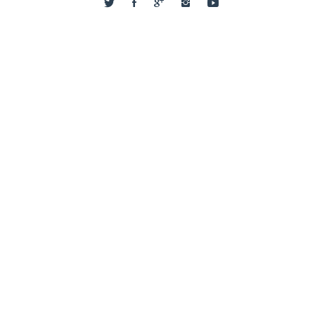
TÌM KIẾM
TÌM KIẾM
DANH MỤC
Tin tức & Sự kiện
Ung thư và Covid19