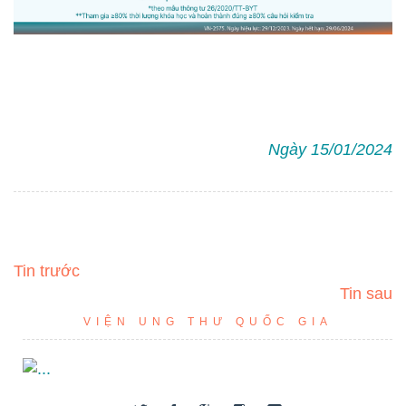
Ngày 15/01/2024
Tin trước
Tin sau
VIỆN UNG THƯ QUỐC GIA