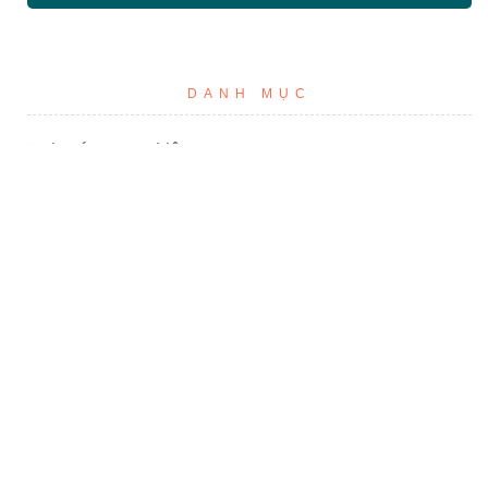
DANH MỤC
Tin tức & Sự kiện
Ung thư và Covid19
TAGS
#CORONA
#VIRUS
#COVID19
#SARS
#BẢO VỆ BẢN THÂN
#VIRUS CORONA
#RỬA TAY
#KHẨU TRANG
#HƯỚNG DẪN
#COVID