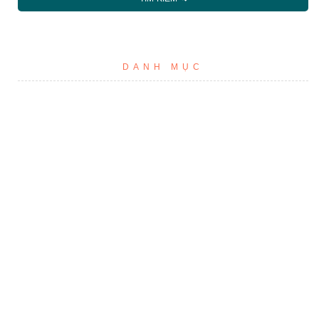
DANH MỤC
Tin tức & Sự kiện
Ung thư và Covid19
TAGS
#CORONA
#VIRUS
#COVID19
#SARS
#BẢO VỆ BẢN THÂN
#VIRUS CORONA
#RỬA TAY
#KHẨU TRANG
#HƯỚNG DẪN
#COVID