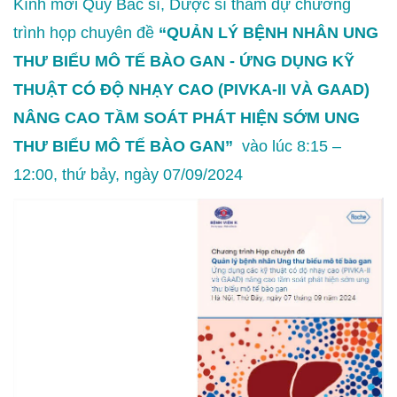
Kính mời Quý Bác sĩ, Dược sĩ tham dự chương
trình họp chuyên đề
“
QUẢN LÝ BỆNH NHÂN UNG
THƯ BIỂU MÔ TẾ BÀO GAN - ỨNG DỤNG KỸ
THUẬT CÓ ĐỘ NHẠY CAO (PIVKA-II VÀ GAAD)
NÂNG CAO TẦM SOÁT PHÁT HIỆN SỚM UNG
THƯ BIỂU MÔ TẾ BÀO GAN
”
vào lúc 8:15 –
12:00, thứ bảy, ngày 07/09/2024