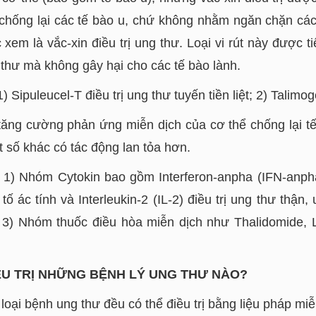
chống lại các tế bào u, chứ không nhằm ngăn chặn các 
 xem là vắc-xin điều trị ung thư. Loại vi rút này được 
 thư mà không gây hại cho các tế bào lành.
Sipuleucel-T điều trị ung thư tuyến tiền liệt; 2) Talimog
tăng cường phản ứng miễn dịch của cơ thể chống lại tế
 số khác có tác động lan tỏa hơn.
 1) Nhóm Cytokin bao gồm Interferon-anpha (IFN-anpha)
 ác tính và Interleukin-2 (IL-2) điều trị ung thư thận,
; 3) Nhóm thuốc điều hòa miễn dịch như Thalidomide,
IỀU TRỊ NHỮNG BỆNH LÝ UNG THƯ NÀO?
 loại bệnh ung thư đều có thể điều trị bằng liệu pháp miễ