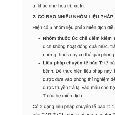
trị khác như hóa trị, xạ trị.
2. CÓ BAO NHIÊU NHÓM LIỆU PHÁP
Hiện có 5 nhóm liệu pháp miễn dịch điều 
Nhóm thuốc ức chế điểm kiểm s
dịch không hoạt động quá mức, trá
những thuốc này có thể giải phóng
Liệu pháp chuyển tế bào T:
tế bà
bệnh. Để thực hiện liệu pháp này, 
được đưa vào phòng thí nghiệm để t
được truyền trả lại vào máu cho b
T của hệ miễn dịch.
Có 2 dạng liệu pháp chuyển tế bào T: 1)
bào CAR-T (Chimeric antigen receptor T