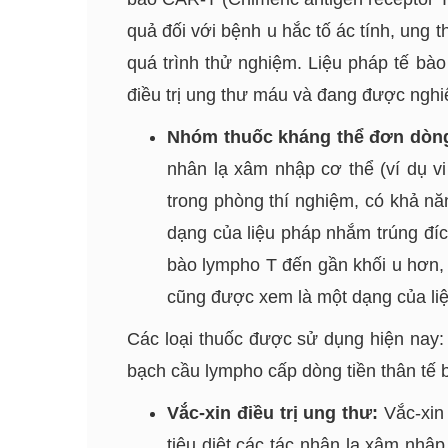
quả đối với bệnh u hắc tố ác tính, ung 
quá trình thử nghiệm. Liệu pháp tế 
điều trị ung thư máu và đang được nghi
Nhóm thuốc kháng thể đơn dòn
nhân lạ xâm nhập cơ thể (ví dụ v
trong phòng thí nghiệm, có khả nă
dạng của liệu pháp nhắm trúng đí
bào lympho T đến gần khối u hơn, 
cũng được xem là một dạng của liệ
Các loại thuốc được sử dụng hiện nay:
bạch cầu lympho cấp dòng tiền thân tế 
Vắc-xin điều trị ung thư:
Vắc-xin 
tiêu diệt các tác nhân lạ xâm nhậ