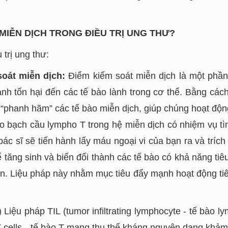
 MIỄN DỊCH TRONG ĐIỀU TRỊ UNG THƯ?
trị ung thư:
oát miễn dịch:
Điểm kiểm soát miễn dịch là một phần
nh tổn hại đến các tế bào lành trong cơ thể. Bằng các
 “phanh hãm” các tế bào miễn dịch, giúp chúng hoạt độn
o bạch cầu lympho T trong hệ miễn dịch có nhiệm vụ tìm
bác sĩ sẽ tiến hành lấy máu ngoại vi của bạn ra và tríc
ăng sinh và biến đổi thành các tế bào có khả năng tiêu
ạn. Liệu pháp này nhằm mục tiêu đẩy mạnh hoạt động tiê
 Liệu pháp TIL (tumor infiltrating lymphocyte - tế bào l
 cells - tế bào T mang thụ thể kháng nguyên dạng khảm