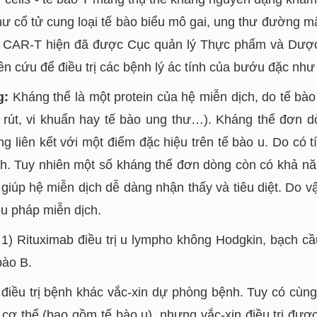
thư cổ tử cung loại tế bào biểu mô gai, ung thư đường mậ
bào CAR-T hiện đã được Cục quản lý Thực phẩm và Dượ
ên cứu để điều trị các bệnh lý ác tính của bướu đặc như
g:
Kháng thể là một protein của hệ miễn dịch, do tế bào
i rút, vi khuẩn hay tế bào ung thư…). Kháng thể đơn d
ng liên kết với một điểm đặc hiệu trên tế bào u. Do có 
ch. Tuy nhiên một số kháng thể đơn dòng còn có khả n
giúp hệ miễn dịch dễ dàng nhận thấy và tiêu diệt. Do 
u pháp miễn dịch.
 1) Rituximab điều trị u lympho không Hodgkin, bạch cầ
bào B.
điều trị bệnh khác vắc-xin dự phòng bệnh. Tuy có cùng
p cơ thể (bao gồm tế bào u), nhưng vắc-xin điều trị đ