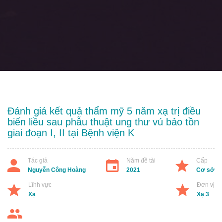
Đánh giá kết quả thẩm mỹ 5 năm xạ trị điều
biến liều sau phẫu thuật ung thư vú bảo tồn
giai đoạn I, II tại Bệnh viện K
Tác giả
Năm đề tài
Cấp
Nguyễn Công Hoàng
2021
Cơ sở
Lĩnh vực
Đơn vị
Xạ
Xạ 3