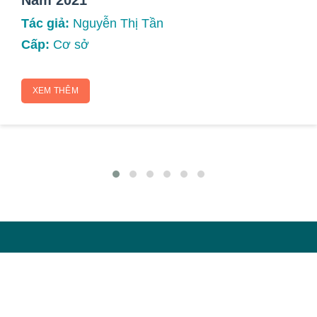
Tác giả:
Nguyễn Thị Tần
Cấp:
Cơ sở
XEM THÊM
VIỆN NGHIÊN CỨU PHÒNG CHỐNG UNG
THƯ (VIỆN UNG THƯ QUỐC GIA)