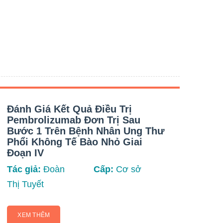
Đánh Giá Kết Quả Điều Trị
Đán
Pembrolizumab Đơn Trị Sau
Đồ 
Bước 1 Trên Bệnh Nhân Ung Thư
Ung
Phổi Không Tế Bào Nhỏ Giai
Tín
Đoạn IV
Tác 
Tác giả:
Đoàn
Cấp:
Cơ sở
Yến
Thị Tuyết
X
XEM THÊM