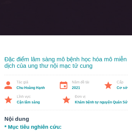
Đặc điểm lâm sàng mô bệnh học hóa mô miễn
dịch của ung thư nội mạc tử cung
Tác giả
Năm đề tài
Cấp
Chu Hoàng Hạnh
2021
Cơ sở
Lĩnh vực
Đơn vị
Cận lâm sàng
Khám bệnh tự nguyện Quán Sứ
Nội dung
* Mục tiêu nghiên cứu: