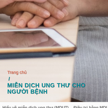
Trang chủ
MIỄN DỊCH UNG THƯ CHO
NGƯỜI BỆNH
Hiểu về miễn dịch ung thư (MDUT)
Điều trị bằng MD