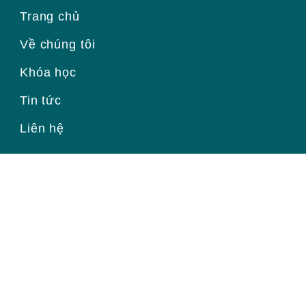
Trang chủ
Về chúng tôi
Khóa học
Tin tức
Liên hệ
Đăng ký để nhận thông tin mới
Email
Trang chủ
|
Về chúng tôi
|
Khóa học
|
Tin tức
|