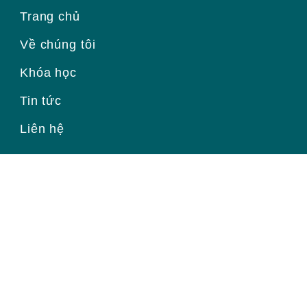
Trang chủ
Về chúng tôi
Khóa học
Tin tức
Liên hệ
Đăng ký để nhận thông tin mới
Email
Trang chủ
|
Về chúng tôi
|
Khóa học
|
Tin tức
|