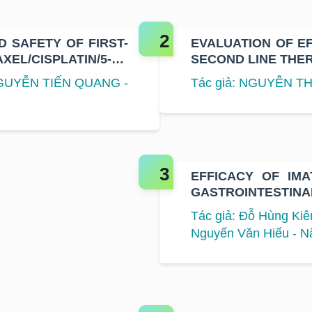
D SAFETY OF FIRST-
EVALUATION OF E
L/CISPLATIN/5-FU
SECOND LINE THE
OR METASTATIC
CELL LUNG CANCER
NGUYỄN TIẾN QUANG -
Tác giả: NGUYỄN TH
EFFICACY OF IMAT
GASTROINTESTI
HOSPITAL
Tác giả: Đỗ Hùng Kiê
Nguyến Văn Hiếu - N