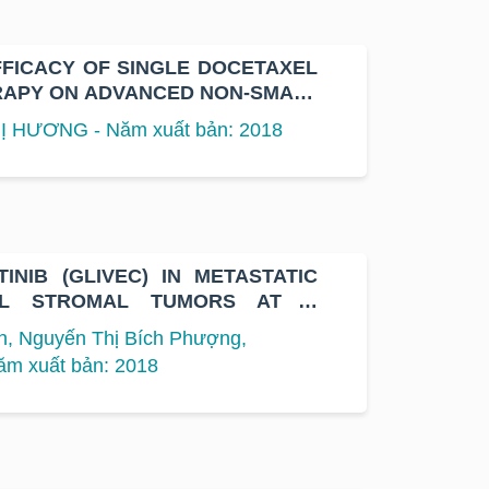
FFICACY OF SINGLE DOCETAXEL
RAPY ON ADVANCED NON-SMALL
 AT K HOSPITAL
Ị HƯƠNG - Năm xuất bản: 2018
INIB (GLIVEC) IN METASTATIC
NAL STROMAL TUMORS AT K
n, Nguyến Thị Bích Phượng,
ăm xuất bản: 2018