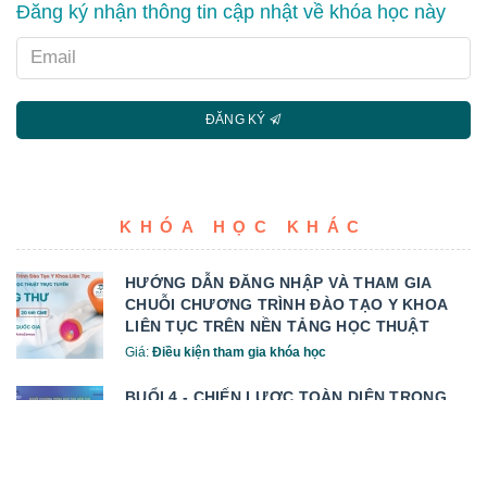
Đăng ký nhận thông tin cập nhật về khóa học này
Email
ĐĂNG KÝ
KHÓA HỌC KHÁC
HƯỚNG DẪN ĐĂNG NHẬP VÀ THAM GIA
CHUỖI CHƯƠNG TRÌNH ĐÀO TẠO Y KHOA
LIÊN TỤC TRÊN NỀN TẢNG HỌC THUẬT
TRỰC TUYẾN VỀ UNG THƯ
Giá:
Điều kiện tham gia khóa học
BUỔI 4 - CHIẾN LƯỢC TOÀN DIỆN TRONG
CÁ THỂ HÓA ĐIỀU TRỊ UTPKTBN CÓ ĐỘT
BIẾN EGFR - TỪ LÍ THUYẾT ĐẾN LÂM SÀNG
Giá:
Điều kiện tham gia khóa học