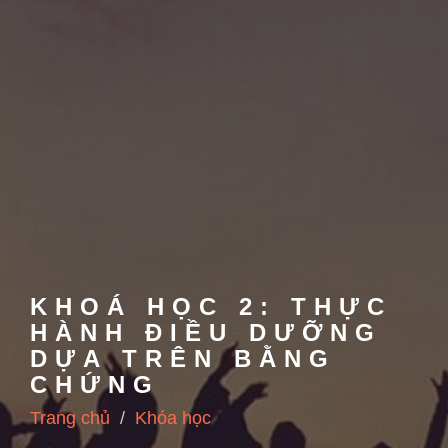
KHOÁ HỌC 2: THỰC
HÀNH ĐIỀU DƯỠNG
DỰA TRÊN BẰNG
CHỨNG
Trang chủ
Khóa học