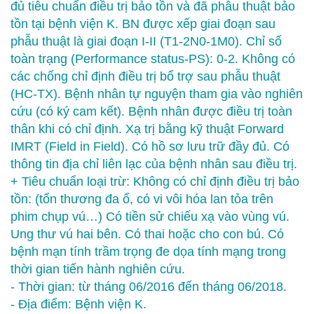
đủ tiêu chuẩn điều trị bảo tồn và đã phẫu thuật bảo
tồn tại bệnh viện K. BN được xếp giai đoạn sau
phẫu thuật là giai đoạn I-II (T1-2N0-1M0). Chỉ số
toàn trạng (Performance status-PS): 0-2. Không có
các chống chỉ định điều trị bổ trợ sau phẫu thuật
(HC-TX). Bệnh nhân tự nguyện tham gia vào nghiên
cứu (có ký cam kết). Bệnh nhân được điều trị toàn
thân khi có chỉ định. Xạ trị bằng kỹ thuật Forward
IMRT (Field in Field). Có hồ sơ lưu trữ đầy đủ. Có
thông tin địa chỉ liên lạc của bệnh nhân sau điều trị.
+ Tiêu chuẩn loại trừ: Không có chỉ định điều trị bảo
tồn: (tổn thương đa ổ, có vi vôi hóa lan tỏa trên
phim chụp vú…) Có tiền sử chiếu xạ vào vùng vú.
Ung thư vú hai bên. Có thai hoặc cho con bú. Có
bệnh mạn tính trầm trọng đe dọa tính mạng trong
thời gian tiến hành nghiên cứu.
- Thời gian: từ tháng 06/2016 đến tháng 06/2018.
- Địa điểm: Bệnh viện K.