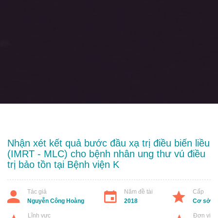
Nhận xét kết quả bước đầu xạ trị điều biến liều
(IMRT - MLC) cho bệnh nhân ung thư vú điều
trị bảo tồn tại Bệnh viện K
Tác giả
Năm đề tài
Cấp
Nguyễn Công Hoàng
2018
Cơ sở
Lĩnh vực
Đơn vị