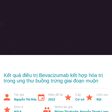
Kết quả điều trị Bevacizumab kết hợp hóa trị
trong ung thư buồng trứng giai đoạn muộn
Tác giả
Năm đề tài
Cấp
Lĩnh vực
Nguyễn Thị Hòa
2022
Cơ sở
Nội
Đơn vị
Nhóm tác giả
Nội 6
Phùng Thị Huyền, Nguyễn Thanh Long