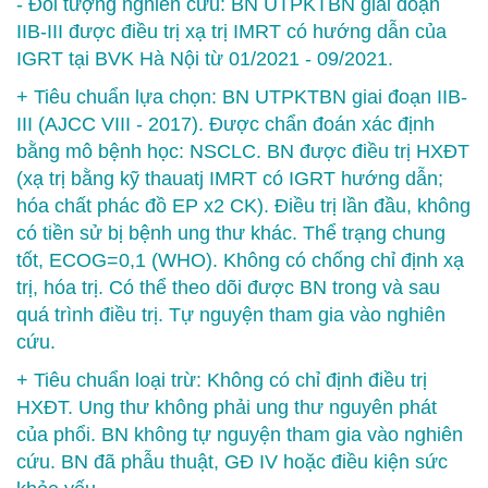
- Đối tượng nghiên cứu: BN UTPKTBN giai đoạn
IIB-III được điều trị xạ trị IMRT có hướng dẫn của
IGRT tại BVK Hà Nội từ 01/2021 - 09/2021.
+ Tiêu chuẩn lựa chọn: BN UTPKTBN giai đoạn IIB-
III (AJCC VIII - 2017). Được chẩn đoán xác định
bằng mô bệnh học: NSCLC. BN được điều trị HXĐT
(xạ trị bằng kỹ thauatj IMRT có IGRT hướng dẫn;
hóa chất phác đồ EP x2 CK). Điều trị lần đầu, không
có tiền sử bị bệnh ung thư khác. Thể trạng chung
tốt, ECOG=0,1 (WHO). Không có chống chỉ định xạ
trị, hóa trị. Có thể theo dõi được BN trong và sau
quá trình điều trị. Tự nguyện tham gia vào nghiên
cứu.
+ Tiêu chuẩn loại trừ: Không có chỉ định điều trị
HXĐT. Ung thư không phải ung thư nguyên phát
của phổi. BN không tự nguyện tham gia vào nghiên
cứu. BN đã phẫu thuật, GĐ IV hoặc điều kiện sức