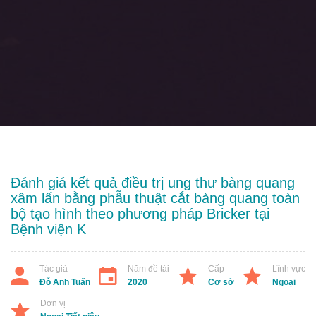
Đánh giá kết quả điều trị ung thư bàng quang
xâm lấn bằng phẫu thuật cắt bàng quang toàn
bộ tạo hình theo phương pháp Bricker tại
Bệnh viện K
Tác giả
Năm đề tài
Cấp
Lĩnh vực
Đỗ Anh Tuấn
2020
Cơ sở
Ngoại
Đơn vị