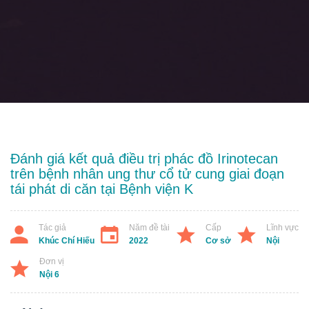
Đánh giá kết quả điều trị phác đồ Irinotecan
trên bệnh nhân ung thư cổ tử cung giai đoạn
tái phát di căn tại Bệnh viện K
Tác giả
Năm đề tài
Cấp
Lĩnh vực
Khúc Chí Hiếu
2022
Cơ sở
Nội
Đơn vị
Nội 6