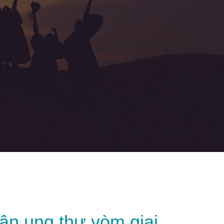
ân ung thư vòm giai