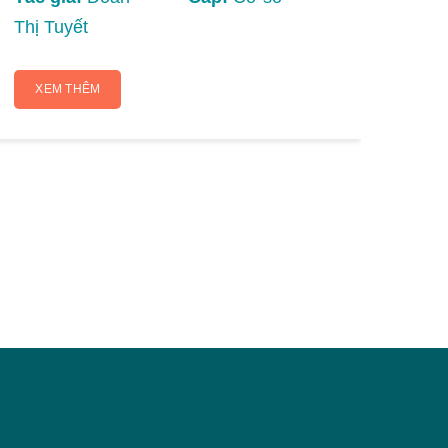
Yến
Thị Tuyết
X
XEM THÊM