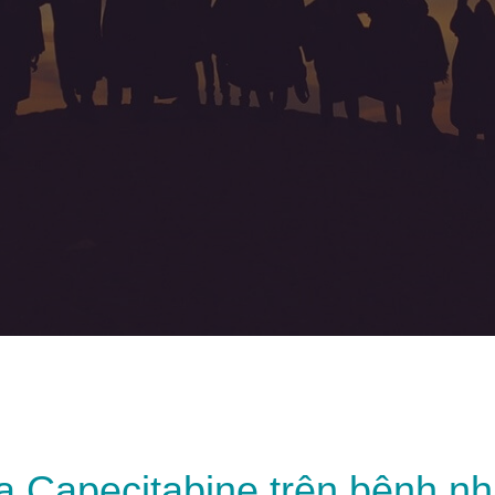
a Capecitabine trên bệnh nh