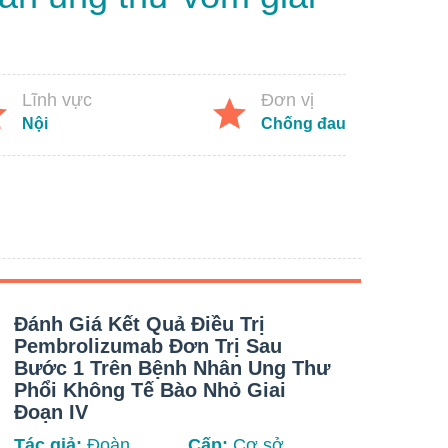
Lĩnh vực
Đơn vị
Nội
Chống đau
Đánh Giá Kết Quả Điều Trị
Đán
Pembrolizumab Đơn Trị Sau
Đồ 
Bước 1 Trên Bệnh Nhân Ung Thư
Ung
Phổi Không Tế Bào Nhỏ Giai
Tín
Đoạn IV
Tác 
Tác giả:
Đoàn
Cấp:
Cơ sở