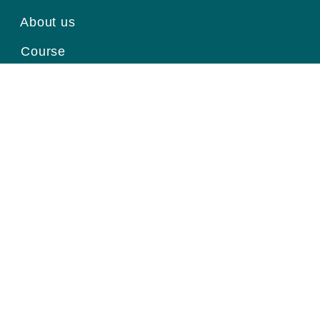
About us
Course
News
Contact
Register for information
Email
Home page
|
About us
|
Course
|
News
|
Contact
|
© Viện Ung Thư Quốc Gia.
Thiết kế website
bởi Pubweb.vn.