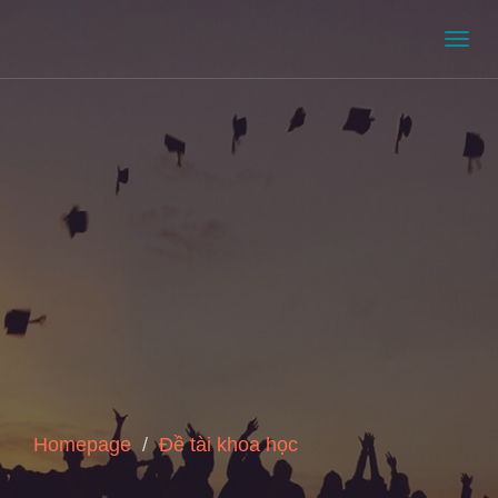
Men
Homepage
Đề tài khoa học