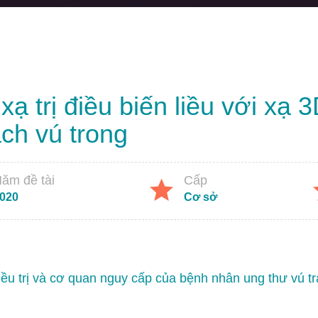
xạ trị điều biến liều với xạ
ạch vú trong
ăm đề tài
Cấp
020
Cơ sở
 điều trị và cơ quan nguy cấp của bệnh nhân ung thư vú tr