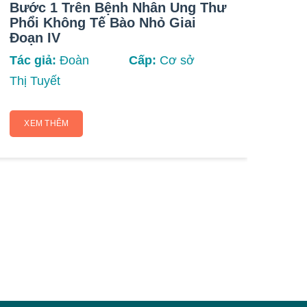
Bước 1 Trên Bệnh Nhân Ung Thư
Ung
Phổi Không Tế Bào Nhỏ Giai
Tín
Đoạn IV
Tác 
Tác giả:
Đoàn
Cấp:
Cơ sở
Yến
Thị Tuyết
X
XEM THÊM