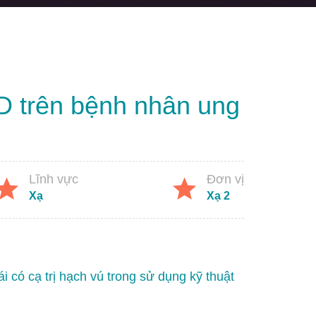
 3D trên bệnh nhân ung
Lĩnh vực
Đơn vị
Xạ
Xạ 2
ái có cạ trị hạch vú trong sử dụng kỹ thuật