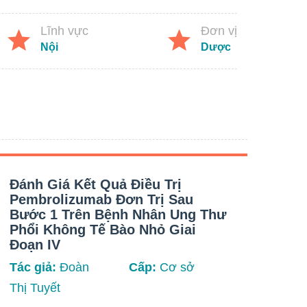
Lĩnh vực
Đơn vị
Nội
Dược
Đánh Giá Kết Quả Điều Trị
Đán
Pembrolizumab Đơn Trị Sau
Đồ 
Bước 1 Trên Bệnh Nhân Ung Thư
Ung
Phổi Không Tế Bào Nhỏ Giai
Tín
Đoạn IV
Tác 
Tác giả:
Đoàn
Cấp:
Cơ sở
Yến
Thị Tuyết