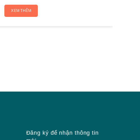
X
XEM THÊM
Đăng ký để nhận thông tin