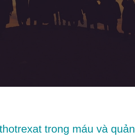
hotrexat trong máu và quản 