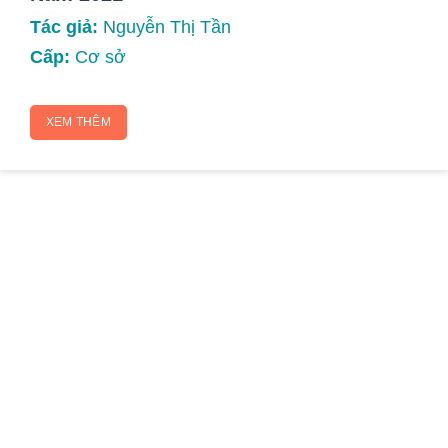
Tác giả:
Nguyễn Thị Tần
Cấp:
Cơ sở
XEM THÊM
VIỆN NGHIÊN CỨU PHÒNG CHỐNG UNG
THƯ (VIỆN UNG THƯ QUỐC GIA)