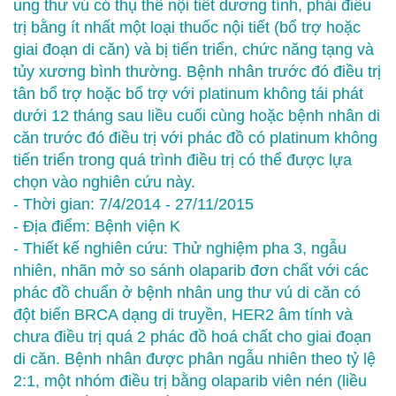
ung thư vú có thụ thể nội tiết dương tính, phải điều
trị bằng ít nhất một loại thuốc nội tiết (bổ trợ hoặc
giai đoạn di căn) và bị tiến triển, chức năng tạng và
tủy xương bình thường. Bệnh nhân trước đó điều trị
tân bổ trợ hoặc bổ trợ với platinum không tái phát
dưới 12 tháng sau liều cuối cùng hoặc bệnh nhân di
căn trước đó điều trị với phác đồ có platinum không
tiến triển trong quá trình điều trị có thể được lựa
chọn vào nghiên cứu này.
- Thời gian: 7/4/2014 - 27/11/2015
- Địa điểm: Bệnh viện K
- Thiết kế nghiên cứu: Thử nghiệm pha 3, ngẫu
nhiên, nhãn mở so sánh olaparib đơn chất với các
phác đồ chuẩn ở bệnh nhân ung thư vú di căn có
đột biến BRCA dạng di truyền, HER2 âm tính và
chưa điều trị quá 2 phác đồ hoá chất cho giai đoạn
di căn. Bệnh nhân được phân ngẫu nhiên theo tỷ lệ
2:1, một nhóm điều trị bằng olaparib viên nén (liều