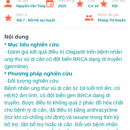
Tác giả
Năm đề tài
Cấp
Lĩnh vực
Nguyễn Văn Tùng
2020
Cơ sở
Nội
Đơn vị
Nhóm tác giả
Nội 7 - Nội Hệ tạo huyết
Phùng Thị Huyền
Nội dung
* Mục tiêu nghiên cứu
- Đánh giá kết quả điều trị Olaparib trên bệnh nhân
ung thư vú di căn có đột biến BRCA dạng di truyền
(germline)
* Phương pháp nghiên cứu
- Đối tượng nghiên cứu
Bệnh nhân ung thư vú di căn từ 18 tuổi trở lên, có
HER2 âm tính, có đột biến gen BRCA dạng di
truyền, được điều trị không quá 2 phác đồ hóa chất
cho bệnh lý di căn, đã điều trị bằng anthracycline
(trừ khi có chống chỉ định) và taxane trong thời kỳ
bổ trợ, tân bổ trợ hoặc di căn. Đối với bệnh nhân