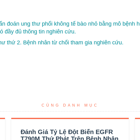
n đoán ung thư phổi không tế bào nhỏ bằng mô bệnh họ
 đầy đủ thông tin nghiên cứu.
hư thứ 2. Bệnh nhân từ chối tham gia nghiên cứu.
CÙNG DANH MỤC
Đánh Giá Tỷ Lệ Đột Biến EGFR
T790M Thứ Phát Trên Bệnh Nhân