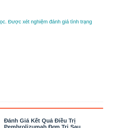
c. Được xét nghiệm đánh giá tình trạng
Đánh Giá Kết Quả Điều Trị
Đán
Pembrolizumab Đơn Trị Sau
Đồ 