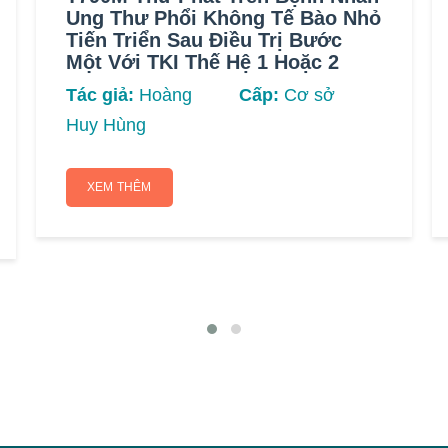
Ung Thư Phổi Không Tế Bào Nhỏ
Tiến Triển Sau Điều Trị Bước
Một Với TKI Thế Hệ 1 Hoặc 2
Tác giả:
Hoàng
Cấp:
Cơ sở
Huy Hùng
XEM THÊM