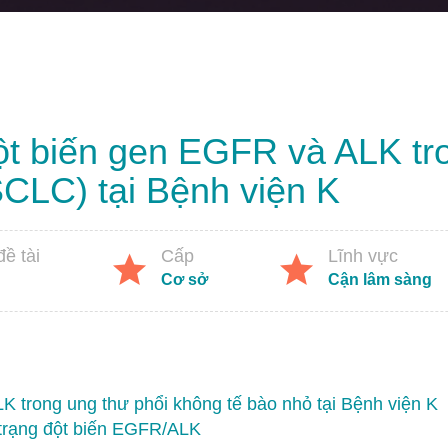
đột biến gen EGFR và ALK tr
CLC) tại Bệnh viện K
ề tài
Cấp
Lĩnh vực
Cơ sở
Cận lâm sàng
LK trong ung thư phổi không tế bào nhỏ tại Bệnh viện K
h trạng đột biến EGFR/ALK