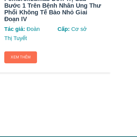
Bước 1 Trên Bệnh Nhân Ung Thư
Ung
Phổi Không Tế Bào Nhỏ Giai
Tín
Đoạn IV
Tác 
Tác giả:
Đoàn
Cấp:
Cơ sở
Yến
Thị Tuyết
X
XEM THÊM