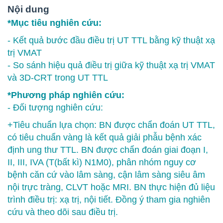
Nội dung
*Mục tiêu nghiên cứu:
- Kết quả bước đầu điều trị UT TTL bằng kỹ thuật xạ
trị VMAT
- So sánh hiệu quả điều trị giữa kỹ thuật xạ trị VMAT
và 3D-CRT trong UT TTL
*Phương pháp nghiên cứu:
- Đối tượng nghiên cứu:
+Tiêu chuẩn lựa chọn: BN được chẩn đoán UT TTL,
có tiêu chuẩn vàng là kết quả giải phẫu bệnh xác
định ung thư TTL. BN được chẩn đoán giai đoạn I,
II, III, IVA (T(bất kì) N1M0), phân nhóm nguy cơ
bệnh căn cứ vào lâm sàng, cận lâm sàng siêu âm
nội trực tràng, CLVT hoặc MRI. BN thực hiện đủ liệu
trình điều trị: xạ trị, nội tiết. Đồng ý tham gia nghiên
cứu và theo dõi sau điều trị.