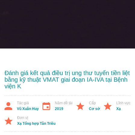
Đánh giá kết quả điều trị ung thư tuyến tiền liệt
bằng kỹ thuật VMAT giai đoạn IA-IVA tại Bệnh
viện K
Tác giả
Năm đề tài
Cấp
Lĩnh vực
Vũ Xuân Huy
2019
Cơ sở
Xạ
Đơn vị
Xạ Tổng hợp Tân Triều